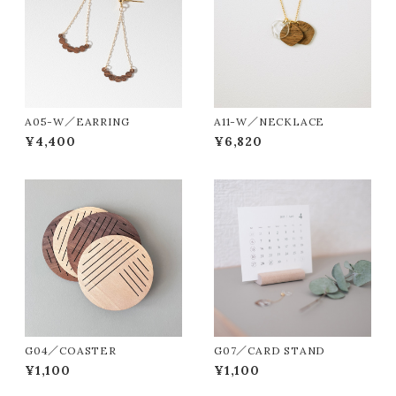
A05-W／EARRING
A11-W／NECKLACE
¥4,400
¥6,820
G04／COASTER
G07／CARD STAND
¥1,100
¥1,100