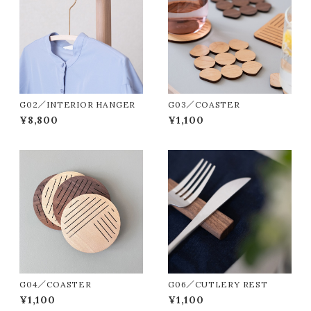
G02／INTERIOR HANGER
G03／COASTER
¥8,800
¥1,100
G04／COASTER
G06／CUTLERY REST
¥1,100
¥1,100