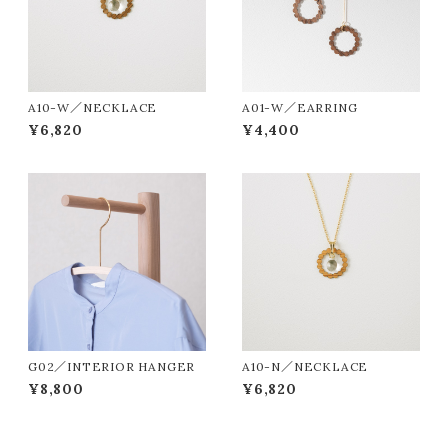
A10-W／NECKLACE
A01-W／EARRING
¥6,820
¥4,400
G02／INTERIOR HANGER
A10-N／NECKLACE
¥8,800
¥6,820