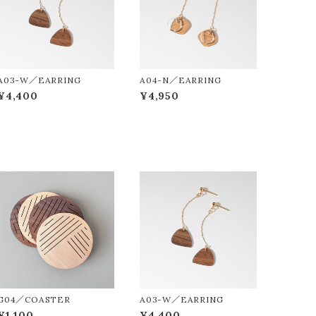
A03-W／EARRING
A04-N／EARRING
¥4,400
¥4,950
G04／COASTER
A03-W／EARRING
¥1,100
¥4,400