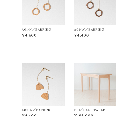
A01-N／EARRING
A01-W／EARRING
¥4,400
¥4,400
A03-N／EARRING
F01／HALF TABLE
¥4,400
¥198,000