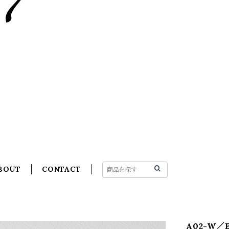
BOUT
CONTACT
A02-W／