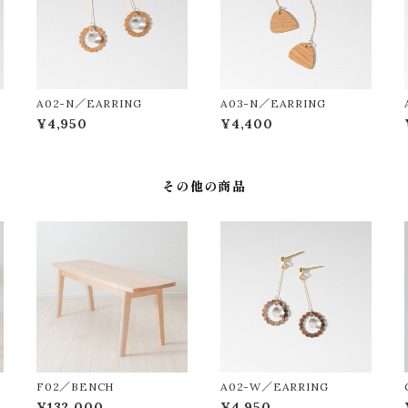
A02-N／EARRING
A03-N／EARRING
¥4,950
¥4,400
その他の商品
F02／BENCH
A02-W／EARRING
¥132,000
¥4,950